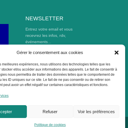
NEWSLETTER
Entrez votre email et vous
recevrez les infos, rdv,
événements...
Gérer le consentement aux cookies
les meilleures expériences, nous utilisons des technologies telles que les
 stocker et/ou accéder aux informations des appareils. Le fait de consentir à
gies nous permettra de traiter des données telles que le comportement de
 les ID uniques sur ce site. Le fait de ne pas consentir ou de retirer son
 peut avoir un effet négatif sur certaines caractéristiques et fonctions.
026
S'inscrire
rvices
cepter
Refuser
Voir les préférences
Politique de cookies