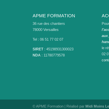
APME FORMATION
AC
36 rue des chantiers
Pour
78000 Versailles
l’ac
aux
Tel : 06 51 77 02 07
han
le r
SIRET
: 45198931300023
02 0
NDA
: 11780779578
cont
© APME Formation | Réalisé par
Midi Moins L