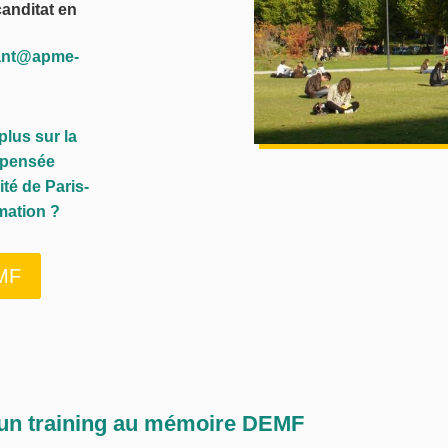
canditat en
nant@apme-
plus sur la
spensée
ité de Paris-
mation ?
EMF
 un training au mémoire DEMF