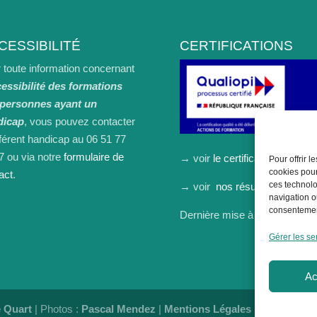
CESSIBILITÉ
CERTIFICATIONS
 toute information concernant
cessibilité des formations
 personnes ayant un
dicap
, vous pouvez contacter
éférent handicap au 06 51 77
7 ou via notre
formulaire de
→ voir
le certificat
Pour offrir 
cookies pour
act
.
ces technolo
→ voir
nos résultats
.
navigation ou
consentement
Dernière mise à jour : août 2
Gérer les se
Ac
e Quart
| Photos :
Pascal Mendez
|
Mentions Légales
|
Admin